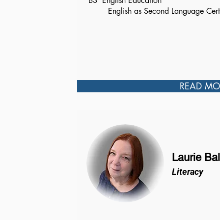
BS English Education
English as Second Language Certif
READ MO
Laurie Ba
Literacy