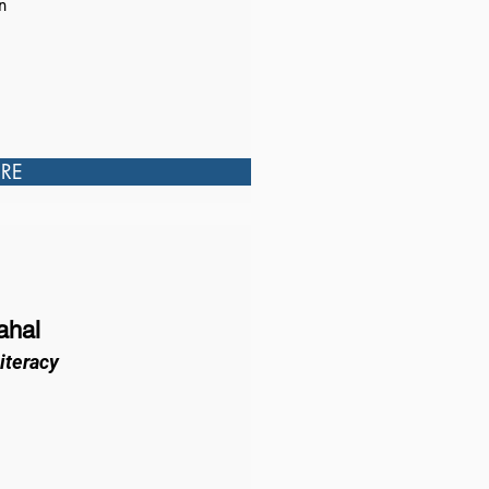
on
RE
ahal
iteracy