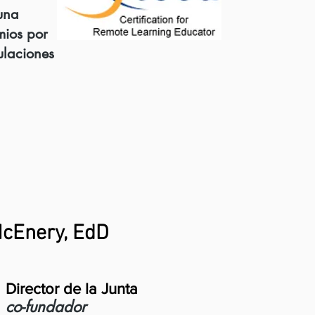
 una
mios por
ulaciones
McEnery, EdD
Director de la Junta
co-fundador