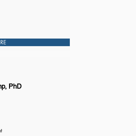
RE
p, PhD
t