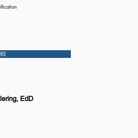
ication
RE
llering, EdD