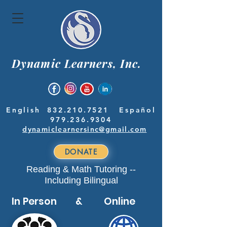
Dynamic Learners, Inc.
English
832.210.7521
Español
979.236.9304
dynamiclearnersinc@gmail.com
DONATE
Reading & Math Tutoring --
Including Bilingual
In Person & Online